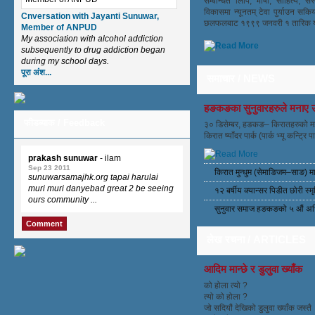
सम्वन्धित लिपि, भाषा, साहित्य, सस्
विकासमा न्यूनतम् टेवा पुर्याउन सक
Cnversation with Jayanti Sunuwar,
छलफलबाट १९९९ जनवरी १ तारिक यो 
Member of ANPUD
My association with alcohol addiction
subsequently to drug addiction began
during my school days.
पूरा अंश...
समाचार / NEWS
हङकङका सुनुवारहरुले मनाए उध
फीडब्याक / Feedback
३० डिसेम्बर, हङकङ– किरातहरुको म
किरात ष्याँदर पार्क (पार्क भ्यू कन्ट्र
prakash sunuwar
- ilam
Sep 23 2011
किरात मुन्धुम (सेमाङिजम–साङ) म
sunuwarsamajhk.org tapai harulai
muri muri danyebad great 2 be seeing
१२ बर्षीय क्यान्सर पिडीत छोरी स
ours community ...
सुनुवार समाज हङकङको ५ औं अ
Comment
लेख रचना / ARTICLES
आदिम मान्छे र डुलुवा ख्याँक
को होला त्यो ?
त्यो को होला ?
जो सदियौं देखिको डुलुवा ख्याँक जस्तै