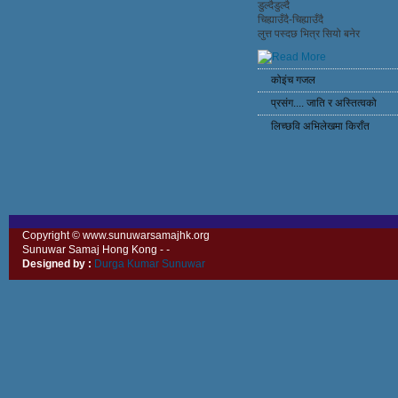
डुल्दैडुल्दै
चिह्याउँदै-चिह्याउँदै
लुत्त पस्दछ भित्र सियो बनेर
कोइंच गजल
प्रसंग.... जाति र अस्तित्वको
लिच्छवि अभिलेखमा किराँत
Copyright © www.sunuwarsamajhk.org
Sunuwar Samaj Hong Kong -
-
Designed by :
Durga Kumar Sunuwar