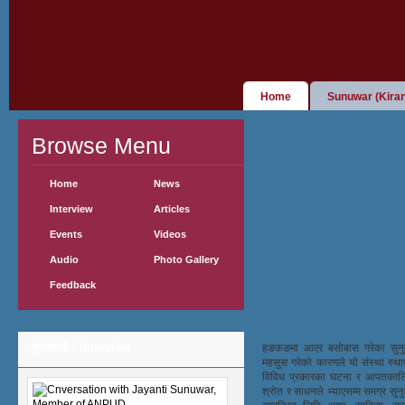
Home
Sunuwar (Kiran
Browse Menu
Home
News
Interview
Articles
Events
Videos
Audio
Photo Gallery
Feedback
कुराकानी / Interview
हङकङमा आएर बसोबास गरेका सुनुवा
महसुस गरेको कारणले यो संस्था स्था
विविध प्रकारका घटना र आपतकालिन 
श्रोत र साधनले भ्याएसम्म समग्र सु